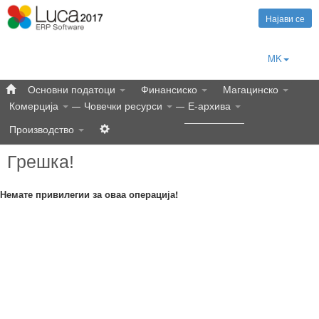
Најави се
MK
Основни податоци
Финансиско
Магацинско
Комерција
Човечки ресурси
Е-архива
Производство
Грешка!
Немате привилегии за оваа операција!