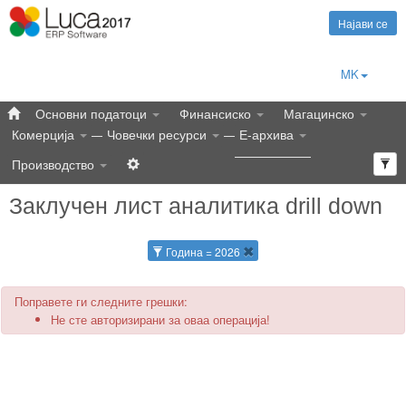
Најави се
MK
Основни податоци
Финансиско
Магацинско
Комерција
Човечки ресурси
Е-архива
Производство
Заклучен лист аналитика drill down
Година = 2026
Поправете ги следните грешки:
Не сте авторизирани за оваа операција!