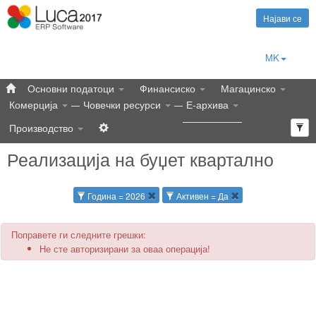
Најави се
MK
Основни податоци
Финансиско
Магацинско
Комерција
Човечки ресурси
Е-архива
Производство
Реализација на буџет квартално
Година = 2026
Активен = Да
Поправете ги следните грешки:
Не сте авторизирани за оваа операција!