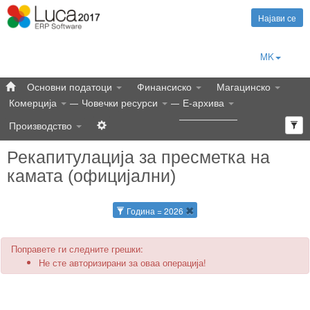
Најави се
MK
Основни податоци
Финансиско
Магацинско
Комерција
Човечки ресурси
Е-архива
Производство
Рекапитулација за пресметка на
камата (официјални)
Година = 2026
Поправете ги следните грешки:
Не сте авторизирани за оваа операција!