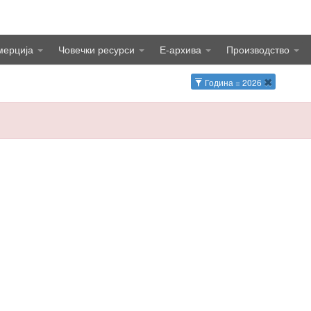
мерција
Човечки ресурси
Е-архива
Производство
Година = 2026