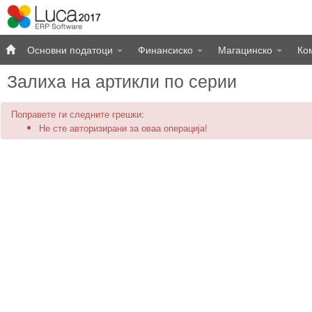
Основни податоци
Финансиско
Магацинско
Ко
Залиха на артикли по серии
Поправете ги следните грешки:
Не сте авторизирани за оваа операција!