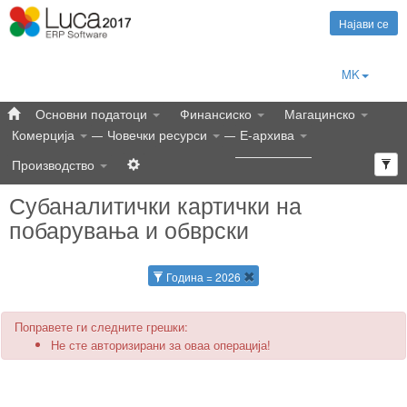
Најави се
MK
Основни податоци
Финансиско
Магацинско
Комерција
Човечки ресурси
Е-архива
Производство
Субаналитички картички на
побарувања и обврски
Година = 2026
Поправете ги следните грешки:
Не сте авторизирани за оваа операција!