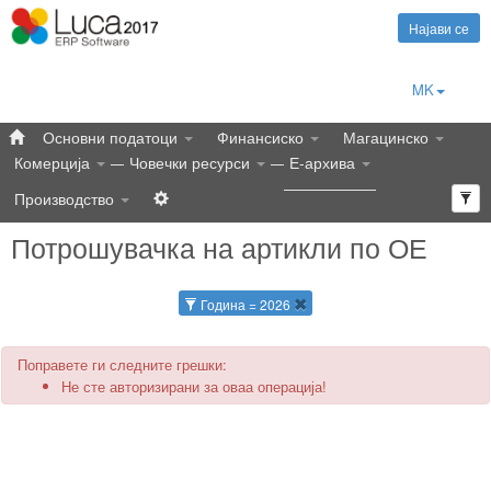
Најави се
MK
Основни податоци
Финансиско
Магацинско
Комерција
Човечки ресурси
Е-архива
Производство
Потрошувачка на артикли по ОЕ
Година = 2026
Поправете ги следните грешки:
Не сте авторизирани за оваа операција!