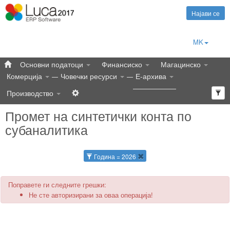
Најави се
MK
Основни податоци
Финансиско
Магацинско
Комерција
Човечки ресурси
Е-архива
Производство
Промет на синтетички конта по
субаналитика
Година = 2026
Поправете ги следните грешки:
Не сте авторизирани за оваа операција!