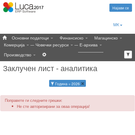
Најави се
MK
Основни податоци
Финансиско
Магацинско
Комерција
Човечки ресурси
Е-архива
Производство
Заклучен лист - аналитика
Година = 2026
Поправете ги следните грешки:
Не сте авторизирани за оваа операција!