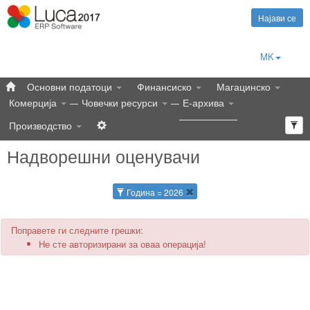
Најави се
MK
Основни податоци
Финансиско
Магацинско
Комерција
Човечки ресурси
Е-архива
Производство
Надворешни оценувачи
Година = 2026
Поправете ги следните грешки:
Не сте авторизирани за оваа операција!