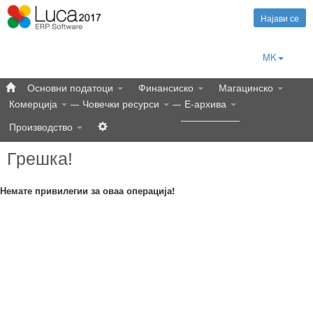
Најави се
MK
Основни податоци
Финансиско
Магацинско
Комерција
Човечки ресурси
Е-архива
Производство
Грешка!
Немате привилегии за оваа операција!