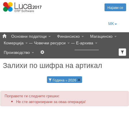
Најави се
MK
Основни податоци
Финансиско
Магацинско
Комерција
Човечки ресурси
Е-архива
Производство
Залихи по шифра на артикал
Година = 2026
Поправете ги следните грешки:
Не сте авторизирани за оваа операција!