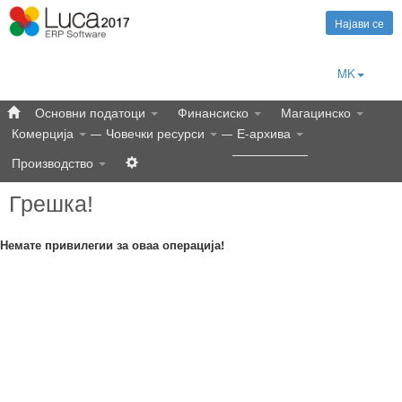
Најави се
MK
Основни податоци
Финансиско
Магацинско
Комерција
Човечки ресурси
Е-архива
Производство
Грешка!
Немате привилегии за оваа операција!