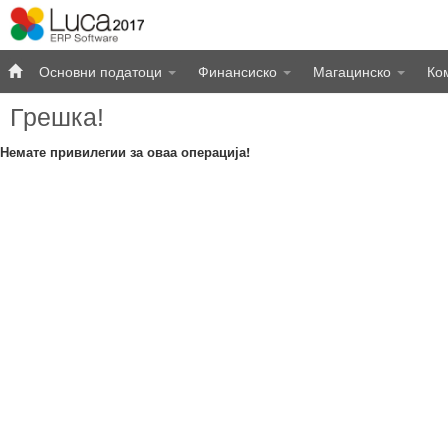
Основни податоци
Финансиско
Магацинско
Ко
Грешка!
Немате привилегии за оваа операција!