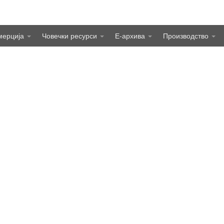
мерција
Човечки ресурси
Е-архива
Производство