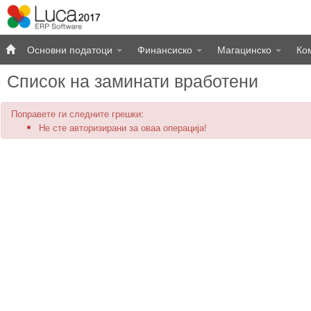
Основни податоци
Финансиско
Магацинско
Ко
Список на заминати вработени
Поправете ги следните грешки:
Не сте авторизирани за оваа операција!