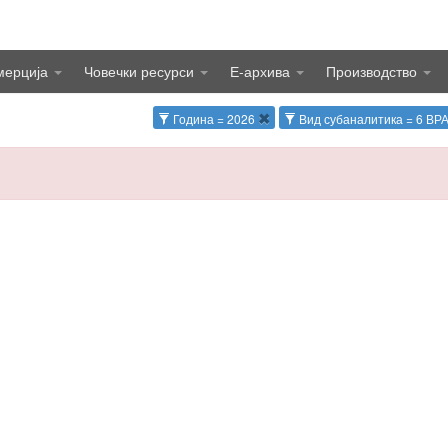
мерција
Човечки ресурси
Е-архива
Производство
Година = 2026
Вид субаналитика = 6 В