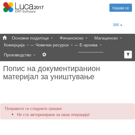
Најави се
MK
Основни податоци
Финансиско
Магацинско
Комерција
Човечки ресурси
Е-архива
Производство
Попис на документиранион
материјал за уништување
Поправете ги следните грешки:
Не сте авторизирани за оваа операција!