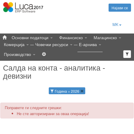
Најави се
MK
Основни податоци
Финансиско
Магацинско
Комерција
Човечки ресурси
Е-архива
Производство
Салда на конта - аналитика -
девизни
Година = 2026
Поправете ги следните грешки:
Не сте авторизирани за оваа операција!