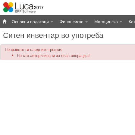
Основни податоци
Финансиско
Магацинско
Ко
Ситен инвентар во употреба
Поправете ги следните грешки:
Не сте авторизирани за оваа операција!