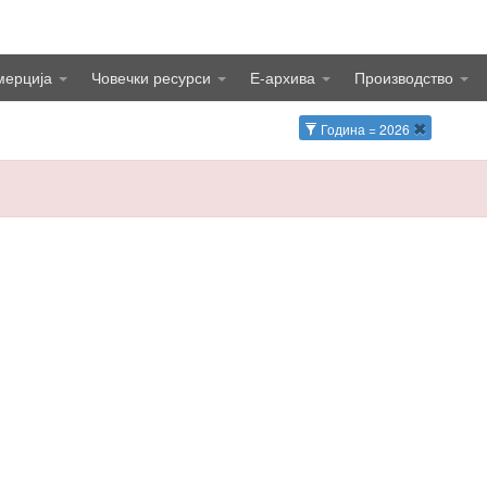
мерција
Човечки ресурси
Е-архива
Производство
Година = 2026